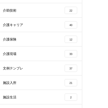
介助技術
22
介護キャリア
40
介護保険
12
介護現場
33
文例テンプレ
37
施設入所
21
施設生活
2