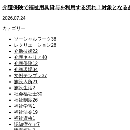
介護保険で福祉用具貸与を利用する流れ！対象となる
2026.07.24
カテゴリー
ソーシャルワーク
38
レクリエーション
28
介助技術
22
介護キャリア
40
介護保険
12
介護現場
34
文例テンプレ
37
施設入所
21
施設生活
2
社会福祉士
30
福祉制度
26
福祉学習
1
福祉法令
19
福祉資格
1
認知症ケア
7