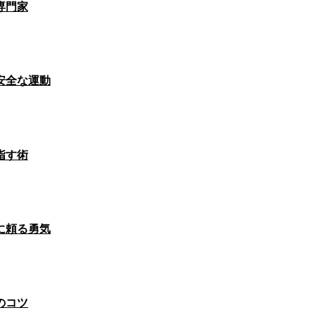
専門家
安全な運動
指す術
に頼る勇気
のコツ