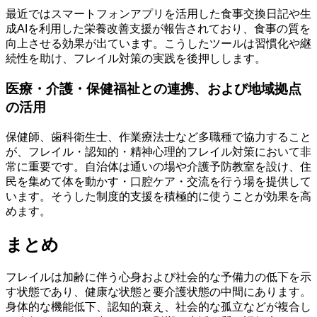
最近ではスマートフォンアプリを活用した食事交換日記や生
成AIを利用した栄養改善支援が報告されており、食事の質を
向上させる効果が出ています。こうしたツールは習慣化や継
続性を助け、フレイル対策の実践を後押しします。
医療・介護・保健福祉との連携、および地域拠点
の活用
保健師、歯科衛生士、作業療法士など多職種で協力すること
が、フレイル・認知的・精神心理的フレイル対策において非
常に重要です。自治体は通いの場や介護予防教室を設け、住
民を集めて体を動かす・口腔ケア・交流を行う場を提供して
います。そうした制度的支援を積極的に使うことが効果を高
めます。
まとめ
フレイルは加齢に伴う心身および社会的な予備力の低下を示
す状態であり、健康な状態と要介護状態の中間にあります。
身体的な機能低下、認知的衰え、社会的な孤立などが複合し