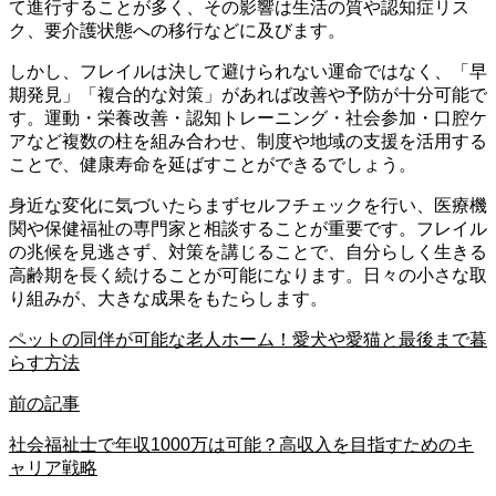
て進行することが多く、その影響は生活の質や認知症リス
ク、要介護状態への移行などに及びます。
しかし、フレイルは決して避けられない運命ではなく、「早
期発見」「複合的な対策」があれば改善や予防が十分可能で
す。運動・栄養改善・認知トレーニング・社会参加・口腔ケ
アなど複数の柱を組み合わせ、制度や地域の支援を活用する
ことで、健康寿命を延ばすことができるでしょう。
身近な変化に気づいたらまずセルフチェックを行い、医療機
関や保健福祉の専門家と相談することが重要です。フレイル
の兆候を見逃さず、対策を講じることで、自分らしく生きる
高齢期を長く続けることが可能になります。日々の小さな取
り組みが、大きな成果をもたらします。
ペットの同伴が可能な老人ホーム！愛犬や愛猫と最後まで暮
らす方法
前の記事
社会福祉士で年収1000万は可能？高収入を目指すためのキ
ャリア戦略