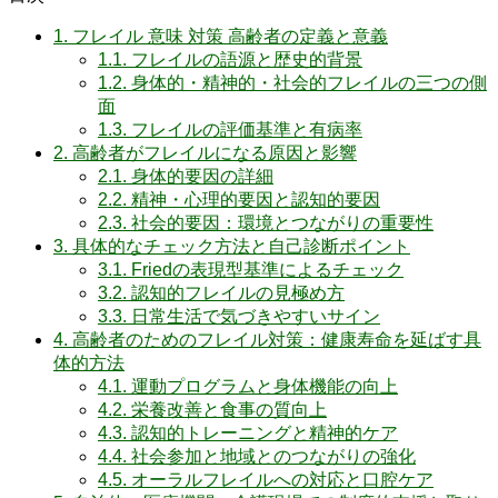
1.
フレイル 意味 対策 高齢者の定義と意義
1.1.
フレイルの語源と歴史的背景
1.2.
身体的・精神的・社会的フレイルの三つの側
面
1.3.
フレイルの評価基準と有病率
2.
高齢者がフレイルになる原因と影響
2.1.
身体的要因の詳細
2.2.
精神・心理的要因と認知的要因
2.3.
社会的要因：環境とつながりの重要性
3.
具体的なチェック方法と自己診断ポイント
3.1.
Friedの表現型基準によるチェック
3.2.
認知的フレイルの見極め方
3.3.
日常生活で気づきやすいサイン
4.
高齢者のためのフレイル対策：健康寿命を延ばす具
体的方法
4.1.
運動プログラムと身体機能の向上
4.2.
栄養改善と食事の質向上
4.3.
認知的トレーニングと精神的ケア
4.4.
社会参加と地域とのつながりの強化
4.5.
オーラルフレイルへの対応と口腔ケア