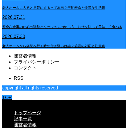
老人ホームに入ると早死にするって本当？平均寿命と快適な生活術
2026.07.31
安全な食事のための姿勢とクッションの使い方！むせを防いで美味しく食べる
2026.07.30
老人ホームから病院へ行く時の付き添いは誰？施設の対応と注意点
運営者情報
プライバシーポリシー
コンタクト
RSS
copyright all rights reserved
TOP
CLOSE
トップページ
記事一覧
運営者情報