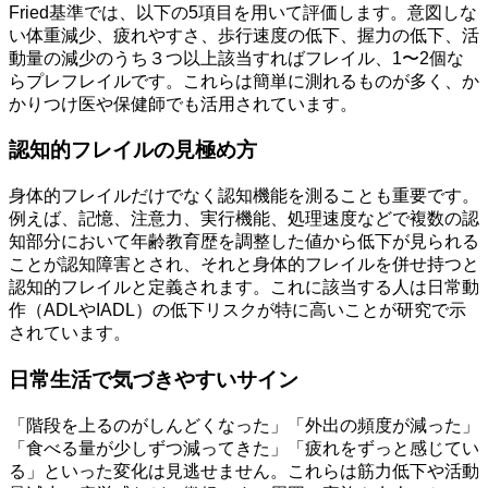
Fried基準では、以下の5項目を用いて評価します。意図しな
い体重減少、疲れやすさ、歩行速度の低下、握力の低下、活
動量の減少のうち３つ以上該当すればフレイル、1〜2個な
らプレフレイルです。これらは簡単に測れるものが多く、か
かりつけ医や保健師でも活用されています。
認知的フレイルの見極め方
身体的フレイルだけでなく認知機能を測ることも重要です。
例えば、記憶、注意力、実行機能、処理速度などで複数の認
知部分において年齢教育歴を調整した値から低下が見られる
ことが認知障害とされ、それと身体的フレイルを併せ持つと
認知的フレイルと定義されます。これに該当する人は日常動
作（ADLやIADL）の低下リスクが特に高いことが研究で示
されています。
日常生活で気づきやすいサイン
「階段を上るのがしんどくなった」「外出の頻度が減った」
「食べる量が少しずつ減ってきた」「疲れをずっと感じてい
る」といった変化は見逃せません。これらは筋力低下や活動