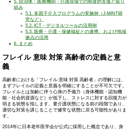
5.
自治体・医療機関・介護現場での制度的支援と取り
組み
5.1.
多因子介入プログラムの実施例（J‐MINT研
究など）
5.2.
ICT・デジタルツールの活用例
5.3.
医療・介護・保健福祉との連携、および地域
拠点の活用
6.
まとめ
フレイル 意味 対策 高齢者の定義と意
義
高齢者における「フレイル 意味 対策 高齢者」の理解には、
まずフレイルの定義と意義を明確にすることが不可欠です。
フレイルとは加齢に伴う心身の予備力（身体機能・認知機
能・社会的資源など）が低下し、ストレスに対する回復力が
弱まる状態を指します。要介護状態になる前の段階であり、
適切な対策を講じることで健常な状態に戻る可能性がありま
す。
2014年に日本老年医学会が公式に採用した概念であり、身