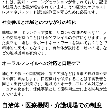
ムには、認知トレーニングセッションが含まれており、記憶
や注意力の改善が報告されています。うつ症状のケアやスト
レスマネジメントも認知的側面を守るために必要です。
社会参加と地域とのつながりの強化
地域活動、ボランティア参加、サロンや趣味の集会など、人
との交流を持つことは社会的フレイルの予防になります。ま
た孤立を回避し、サポートネットワークを築いておくことで
精神的な支えにもなります。自治体が設ける「通いの場」な
どの地域拠点も有効です。
オーラルフレイルへの対応と口腔ケア
噛む力の低下や口腔乾燥、歯の欠損などは食事の摂取量や栄
養の質に直結します。口腔機能を保持することは栄養改善と
同じく重要な対策です。地域でのオーラルフレイル対応がマ
ニュアル化され、保健事業として歯科衛生士による関与が進
んでいます。
自治体・医療機関・介護現場での制度