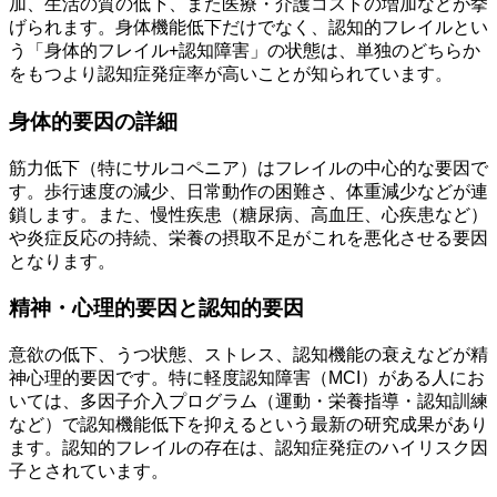
加、生活の質の低下、また医療・介護コストの増加などが挙
げられます。身体機能低下だけでなく、認知的フレイルとい
う「身体的フレイル+認知障害」の状態は、単独のどちらか
をもつより認知症発症率が高いことが知られています。
身体的要因の詳細
筋力低下（特にサルコペニア）はフレイルの中心的な要因で
す。歩行速度の減少、日常動作の困難さ、体重減少などが連
鎖します。また、慢性疾患（糖尿病、高血圧、心疾患など）
や炎症反応の持続、栄養の摂取不足がこれを悪化させる要因
となります。
精神・心理的要因と認知的要因
意欲の低下、うつ状態、ストレス、認知機能の衰えなどが精
神心理的要因です。特に軽度認知障害（MCI）がある人にお
いては、多因子介入プログラム（運動・栄養指導・認知訓練
など）で認知機能低下を抑えるという最新の研究成果があり
ます。認知的フレイルの存在は、認知症発症のハイリスク因
子とされています。