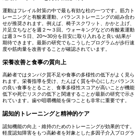
運動はフレイル対策の中で最も有効な柱の一つです。筋力ト
レーニングと有酸素運動、バランストレーニングの組み合わ
せが推奨されます。例えば、椅子スクワット、かかと上げ、
片足立ちなどを週２〜３回。ウォーキングなどの有酸素運動
は週３〜５日、20〜30分を目安に取り入れると良い結果が
期待できます。最新の研究でもこうしたプログラムが歩行速
度や筋肉量を改善することが確認されています。
栄養改善と食事の質向上
高齢者ではタンパク質不足や食事の多様性の低下がよく見ら
れます。栄養指導を受け、たんぱく質を中心にしたバランス
の良い食事をとること、食事多様性スコアが高いことが機能
低下や死亡リスクの低下と関連することが最新の研究で示さ
れています。歯や咀嚼機能を保つことも非常に重要です。
認知的トレーニングと精神的ケア
認知機能の向上・維持のためのトレーニングが効果的です。
軽度認知障害をもつ高齢者を対象とした多因子介入プログラ