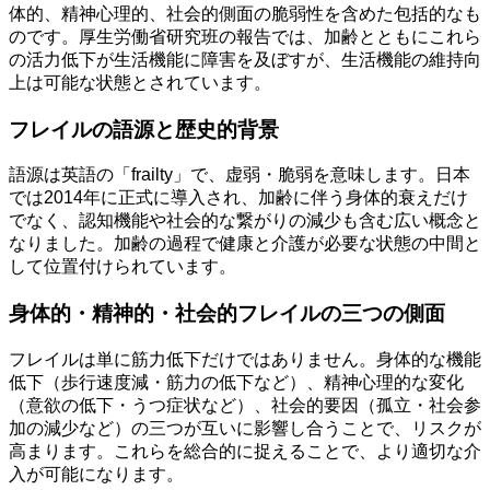
体的、精神心理的、社会的側面の脆弱性を含めた包括的なも
のです。厚生労働省研究班の報告では、加齢とともにこれら
の活力低下が生活機能に障害を及ぼすが、生活機能の維持向
上は可能な状態とされています。
フレイルの語源と歴史的背景
語源は英語の「frailty」で、虚弱・脆弱を意味します。日本
では2014年に正式に導入され、加齢に伴う身体的衰えだけ
でなく、認知機能や社会的な繋がりの減少も含む広い概念と
なりました。加齢の過程で健康と介護が必要な状態の中間と
して位置付けられています。
身体的・精神的・社会的フレイルの三つの側面
フレイルは単に筋力低下だけではありません。身体的な機能
低下（歩行速度減・筋力の低下など）、精神心理的な変化
（意欲の低下・うつ症状など）、社会的要因（孤立・社会参
加の減少など）の三つが互いに影響し合うことで、リスクが
高まります。これらを総合的に捉えることで、より適切な介
入が可能になります。