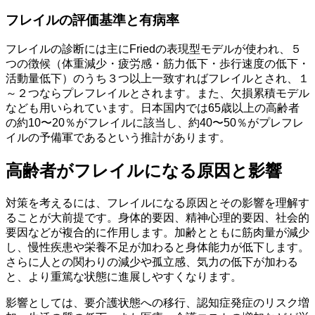
フレイルの評価基準と有病率
フレイルの診断には主にFriedの表現型モデルが使われ、５
つの徴候（体重減少・疲労感・筋力低下・歩行速度の低下・
活動量低下）のうち３つ以上一致すればフレイルとされ、１
～２つならプレフレイルとされます。また、欠損累積モデル
なども用いられています。日本国内では65歳以上の高齢者
の約10〜20％がフレイルに該当し、約40〜50％がプレフレ
イルの予備軍であるという推計があります。
高齢者がフレイルになる原因と影響
対策を考えるには、フレイルになる原因とその影響を理解す
ることが大前提です。身体的要因、精神心理的要因、社会的
要因などが複合的に作用します。加齢とともに筋肉量が減少
し、慢性疾患や栄養不足が加わると身体能力が低下します。
さらに人との関わりの減少や孤立感、気力の低下が加わる
と、より重篤な状態に進展しやすくなります。
影響としては、要介護状態への移行、認知症発症のリスク増