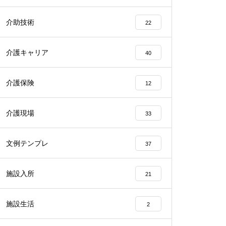
介助技術
22
介護キャリア
40
介護保険
12
介護現場
33
文例テンプレ
37
施設入所
21
施設生活
2