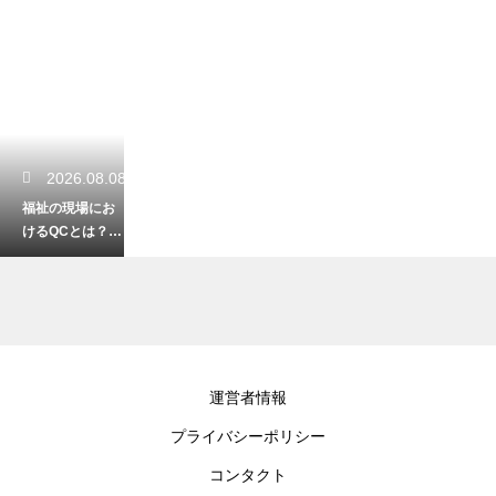
2026.08.08
福祉の現場にお
けるQCとは？業
務改善に繋がる
活動の事例紹介
2026.08.07
運営者情報
福祉と建築の知
プライバシーポリシー
識が活かせる資
格！バリアフリ
コンタクト
ーの住まいの専