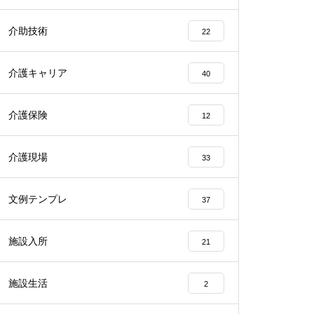
介助技術
22
介護キャリア
40
介護保険
12
介護現場
33
文例テンプレ
37
施設入所
21
施設生活
2