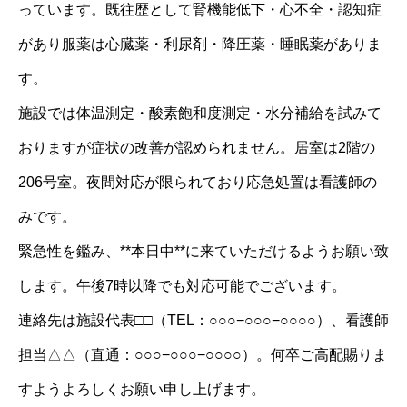
っています。既往歴として腎機能低下・心不全・認知症
があり服薬は心臓薬・利尿剤・降圧薬・睡眠薬がありま
す。
施設では体温測定・酸素飽和度測定・水分補給を試みて
おりますが症状の改善が認められません。居室は2階の
206号室。夜間対応が限られており応急処置は看護師の
みです。
緊急性を鑑み、**本日中**に来ていただけるようお願い致
します。午後7時以降でも対応可能でございます。
連絡先は施設代表□□（TEL：○○○−○○○−○○○○）、看護師
担当△△（直通：○○○−○○○−○○○○）。何卒ご高配賜りま
すようよろしくお願い申し上げます。