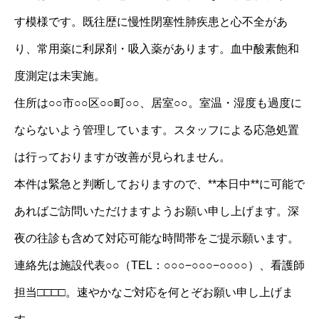
す模様です。既往歴に慢性閉塞性肺疾患と心不全があ
り、常用薬に利尿剤・吸入薬があります。血中酸素飽和
度測定は未実施。
住所は○○市○○区○○町○○、居室○○。室温・湿度も過度に
ならないよう管理しています。スタッフによる応急処置
は行っておりますが改善が見られません。
本件は緊急と判断しておりますので、**本日中**に可能で
あればご訪問いただけますようお願い申し上げます。深
夜の往診も含めて対応可能な時間帯をご提示願います。
連絡先は施設代表○○（TEL：○○○−○○○−○○○○）、看護師
担当□□□□。速やかなご対応を何とぞお願い申し上げま