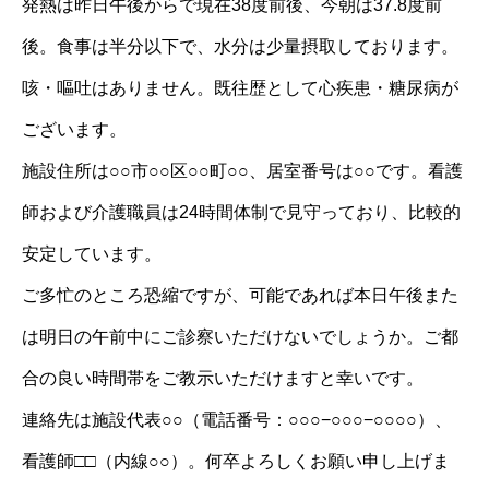
発熱は昨日午後からで現在38度前後、今朝は37.8度前
後。食事は半分以下で、水分は少量摂取しております。
咳・嘔吐はありません。既往歴として心疾患・糖尿病が
ございます。
施設住所は○○市○○区○○町○○、居室番号は○○です。看護
師および介護職員は24時間体制で見守っており、比較的
安定しています。
ご多忙のところ恐縮ですが、可能であれば本日午後また
は明日の午前中にご診察いただけないでしょうか。ご都
合の良い時間帯をご教示いただけますと幸いです。
連絡先は施設代表○○（電話番号：○○○−○○○−○○○○）、
看護師□□（内線○○）。何卒よろしくお願い申し上げま