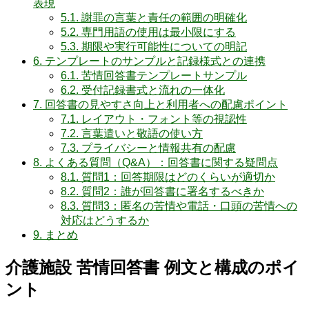
表現
5.1.
謝罪の言葉と責任の範囲の明確化
5.2.
専門用語の使用は最小限にする
5.3.
期限や実行可能性についての明記
6.
テンプレートのサンプルと記録様式との連携
6.1.
苦情回答書テンプレートサンプル
6.2.
受付記録書式と流れの一体化
7.
回答書の見やすさ向上と利用者への配慮ポイント
7.1.
レイアウト・フォント等の視認性
7.2.
言葉遣いと敬語の使い方
7.3.
プライバシーと情報共有の配慮
8.
よくある質問（Q&A）：回答書に関する疑問点
8.1.
質問1：回答期限はどのくらいが適切か
8.2.
質問2：誰が回答書に署名するべきか
8.3.
質問3：匿名の苦情や電話・口頭の苦情への
対応はどうするか
9.
まとめ
介護施設 苦情回答書 例文と構成のポイ
ント