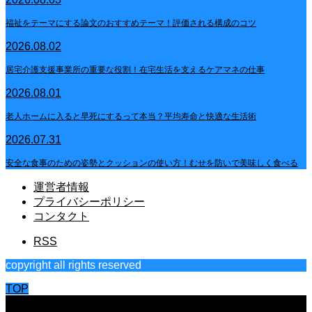
福祉をテーマにする論文のおすすめテーマ！評価される構成のコツ
2026.08.02
居宅介護支援事業所の重要な役割！在宅生活を支えるケアマネの仕事
2026.08.01
老人ホームに入ると早死にするって本当？平均寿命と快適な生活術
2026.07.31
安全な食事のための姿勢とクッションの使い方！むせを防いで美味しく食べる
運営者情報
プライバシーポリシー
コンタクト
RSS
copyright all rights reserved
TOP
CLOSE