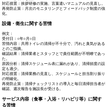
対応措置：挨拶研修の実施、言葉遣いマニュアルの見直し。
再発防止策：月次のモニタリングとフィードバック制度の強
化。
設備・衛生に関する苦情
例文：
受付日：○年○月○日
苦情内容：共用トイレの清掃が不十分で、汚れと臭気がある
とのご指摘。
確認結果：清掃業者とスタッフとで責任範囲が不明瞭であっ
た。
原因分析：清掃スケジュール表に漏れがあり、清掃頻度の設
定も過少。
対応措置：清掃業務の見直し、スケジュールと担当割り振り
の明確化。
再発防止策：清掃チェックリストの導入と毎日清掃担当者が
確認、週次報告を施設長が受ける。
サービス内容（食事・入浴・リハビリ等）に関す
る苦情