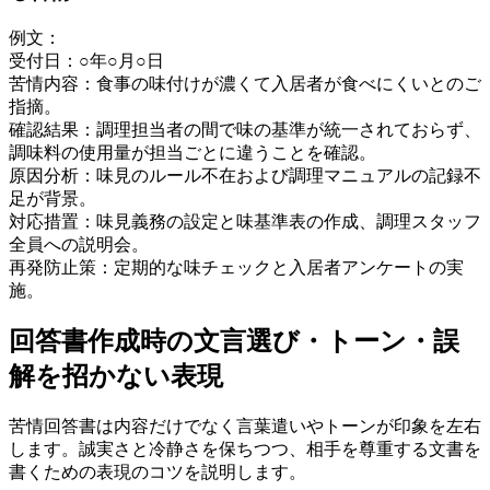
例文：
受付日：○年○月○日
苦情内容：食事の味付けが濃くて入居者が食べにくいとのご
指摘。
確認結果：調理担当者の間で味の基準が統一されておらず、
調味料の使用量が担当ごとに違うことを確認。
原因分析：味見のルール不在および調理マニュアルの記録不
足が背景。
対応措置：味見義務の設定と味基準表の作成、調理スタッフ
全員への説明会。
再発防止策：定期的な味チェックと入居者アンケートの実
施。
回答書作成時の文言選び・トーン・誤
解を招かない表現
苦情回答書は内容だけでなく言葉遣いやトーンが印象を左右
します。誠実さと冷静さを保ちつつ、相手を尊重する文書を
書くための表現のコツを説明します。