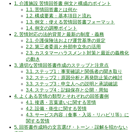
1.
介護施設 苦情回答書 例文と構成のポイント
1.1.
苦情回答書とは何か
1.2.
構成要素：基本項目と流れ
1.3.
例文：使える苦情回答書フォーマット
1.4.
例文の調整ポイント
2.
苦情対応の法的背景と最新の制度・義務
2.1.
介護保険法および運営基準の規定
2.2.
第三者委員と外部申立先の活用
2.3.
カスタマーハラスメント対策と最近の義務化
の動き
3.
適切な苦情回答書作成のステップと注意点
3.1.
ステップ1：事実確認と関係者の聞き取り
3.2.
ステップ2：原因分析と再発防止策の検討
3.3.
ステップ3：申立人への説明と承認確認
3.4.
ステップ4：記録保存と公開・周知
4.
よくある苦情の類型とそれぞれの回答書例
4.1.
接遇・言葉遣いに関する苦情
4.2.
設備・衛生に関する苦情
4.3.
サービス内容（食事・入浴・リハビリ等）に
関する苦情
5.
回答書作成時の文言選び・トーン・誤解を招かない