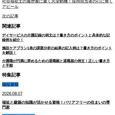
社会福祉士の履歴書に書く志望動機！採用担当者の心に響く
アピール
次の記事
関連記事
デイサービスの介護記録の例文は？書き方のポイントと具体的な記
録例を紹介！
施設ケアプラン1表の課題分析の結果の記入例は？書き方のポイント
を解説！
介護職が円満に辞めるための退職願と退職届の例文！正しい書き方
と手順
特集記事
福祉資格
2026.08.07
福祉と建築の知識が活かせる資格！バリアフリーの住まいの専
門家