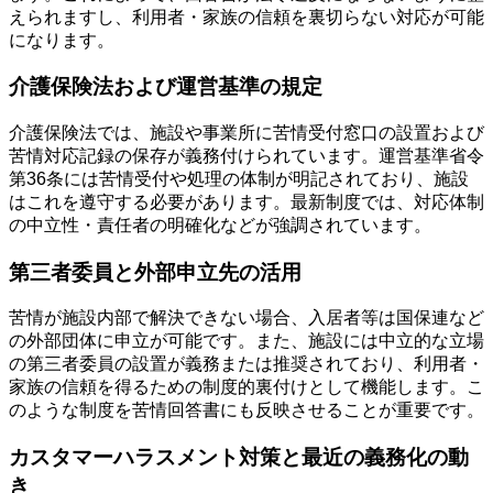
えられますし、利用者・家族の信頼を裏切らない対応が可能
になります。
介護保険法および運営基準の規定
介護保険法では、施設や事業所に苦情受付窓口の設置および
苦情対応記録の保存が義務付けられています。運営基準省令
第36条には苦情受付や処理の体制が明記されており、施設
はこれを遵守する必要があります。最新制度では、対応体制
の中立性・責任者の明確化などが強調されています。
第三者委員と外部申立先の活用
苦情が施設内部で解決できない場合、入居者等は国保連など
の外部団体に申立が可能です。また、施設には中立的な立場
の第三者委員の設置が義務または推奨されており、利用者・
家族の信頼を得るための制度的裏付けとして機能します。こ
のような制度を苦情回答書にも反映させることが重要です。
カスタマーハラスメント対策と最近の義務化の動
き