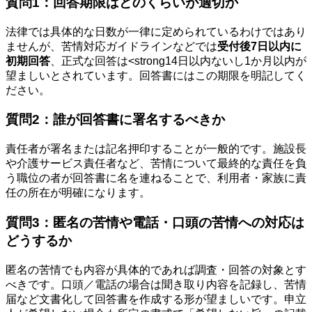
質問1：回答期限はどのくらいが適切か
法律では具体的な日数が一律に定められているわけではあり
ませんが、苦情対応ガイドラインなどでは
受付後7日以内に
初期回答
、正式な回答は<strong14日以内ないし1か月以内が
望ましいとされています。回答書にはこの期限を明記してく
ださい。
質問2：誰が回答書に署名するべきか
責任者が署名または記名押印することが一般的です。施設長
や介護サービス責任者など、苦情について最終的な責任を負
う職位の者が回答書に名を連ねることで、利用者・家族に責
任の所在が明確になります。
質問3：匿名の苦情や電話・口頭の苦情への対応は
どうするか
匿名の苦情でも内容が具体的であれば調査・回答の対象とす
べきです。口頭／電話の場合は聞き取り内容を記録し、苦情
届など文書化して回答書を作成する形が望ましいです。申立