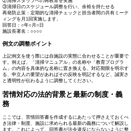
②清掃スタッフへの再教育を実施
③清掃日のスケジュール調整を行い、余裕を持たせる
再発防止策：定期的な清掃チェックと担当者間の共有ミーテ
ィングを月1回実施します。
回答日：○年○月○日
施設長署名：○○○○
例文の調整ポイント
上記例文を使う際には自施設の実態に合わせることが重要で
す。例えば、「清掃マニュアル」の名称や「教育プログラ
ム」の内容を具体的な名称に置き換える、対応期限を明示す
る、申立人の要望があればその反映を明記するなど、誠実さ
と透明性が伝わるように調整してください。
苦情対応の法的背景と最新の制度・義
務
ここでは、苦情回答書を作成するにあたって押さえておくべ
き法律・制度、施設に求められる最新の義務について解説し
ます。これによって、回答書が法令違反にならないように整