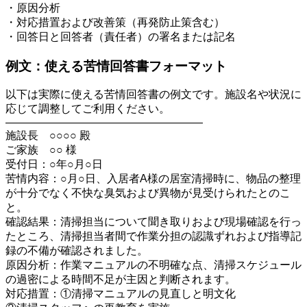
・原因分析
・対応措置および改善策（再発防止策含む）
・回答日と回答者（責任者）の署名または記名
例文：使える苦情回答書フォーマット
以下は実際に使える苦情回答書の例文です。施設名や状況に
応じて調整してご利用ください。
――――――――――――――――――
施設長 ○○○○ 殿
ご家族 ○○ 様
受付日：○年○月○日
苦情内容：○月○日、入居者A様の居室清掃時に、物品の整理
が十分でなく不快な臭気および異物が見受けられたとのこ
と。
確認結果：清掃担当について聞き取りおよび現場確認を行っ
たところ、清掃担当者間で作業分担の認識ずれおよび指導記
録の不備が確認されました。
原因分析：作業マニュアルの不明確な点、清掃スケジュール
の過密による時間不足が主因と判断されます。
対応措置：①清掃マニュアルの見直しと明文化