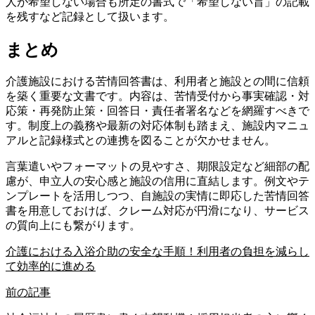
人が希望しない場合も所定の書式で「希望しない旨」の記載
を残すなど記録として扱います。
まとめ
介護施設における苦情回答書は、利用者と施設との間に信頼
を築く重要な文書です。内容は、苦情受付から事実確認・対
応策・再発防止策・回答日・責任者署名などを網羅すべきで
す。制度上の義務や最新の対応体制も踏まえ、施設内マニュ
アルと記録様式との連携を図ることが欠かせません。
言葉遣いやフォーマットの見やすさ、期限設定など細部の配
慮が、申立人の安心感と施設の信用に直結します。例文やテ
ンプレートを活用しつつ、自施設の実情に即応した苦情回答
書を用意しておけば、クレーム対応が円滑になり、サービス
の質向上にも繋がります。
介護における入浴介助の安全な手順！利用者の負担を減らし
て効率的に進める
前の記事