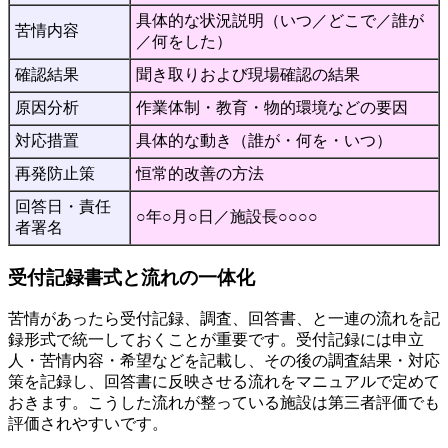
具体的な状況説明（いつ／どこで／誰が
苦情内容
／何をした）
確認結果
聞き取りおよび現場確認の結果
原因分析
作業体制・教育・物的環境などの要因
対応措置
具体的な動き（誰が・何を・いつ）
再発防止策
恒常的改善の方法
回答日・責任
○年○月○日／施設長○○○○
者署名
受付記録書式と流れの一体化
苦情があったら受付記録、調査、回答書、と一連の流れを記
録形式で統一しておくことが重要です。受付記録には申立
人・苦情内容・希望などを記載し、その後の調査結果・対応
策を記録し、回答書に反映させる流れをマニュアルで定めて
おきます。こうした流れが整っている施設は第三者評価でも
評価されやすいです。