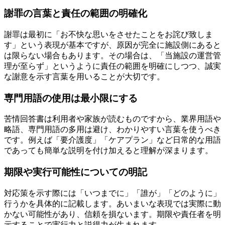
謝罪の言葉と責任の範囲の明確化
謝罪は最初に「お不快な思いをさせたことをお詫び致しま
す」という表現が基本ですが、原因が完全に施設側にあると
は限らない場合もあります。その場合は、「当施設の運営管
理が至らず」というように責任の範囲を明確にしつつ、誠実
な謝意を示す言葉を用いることが大切です。
専門用語の使用は最小限にする
苦情回答書は利用者や家族が読むものですから、業界用語や
略語、専門用語の多用は避け、わかりやすい言葉を使うべき
です。例えば「要介護度」「ケアプラン」など日常的な用語
であっても簡単な説明を付け加えると理解が深まります。
期限や実行可能性についての明記
対応策を示す際には「いつまでに」「誰が」「どのように」
行うかを具体的に記載します。あいまいな表現では実際に動
かない可能性があり、信頼を損ないます。期限や責任者を明
示することで実行力と説得力が生まれます。