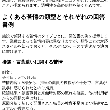
周知し、職員教育の中で苦情処理マニュアルとして組み込む
ことが求められます。透明性を高め信頼を築くためです。
よくある苦情の類型とそれぞれの回答
書例
施設で頻発する苦情のタイプごとに、回答書の例を提示しま
す。業種によって苦情内容は異なりますが、類型ごとの対応
スタイルを知っておくと、それぞれのケースで迅速かつ適切
に書けます。
接遇・言葉遣いに関する苦情
例文：
受付日：○年○月○日
苦情内容：A様から、担当の職員の挨拶が不十分で、言葉が
乱暴に感じられたとのご指摘。
確認結果：該当職員と来館時対応の流れを確認、他の利用者
からの同様の声は無し。
原因分析：新しく配属された職員の教育不足および指導マニ
ュアルが曖昧な点。