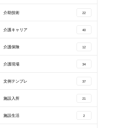
介助技術
22
介護キャリア
40
介護保険
12
介護現場
34
文例テンプレ
37
施設入所
21
施設生活
2