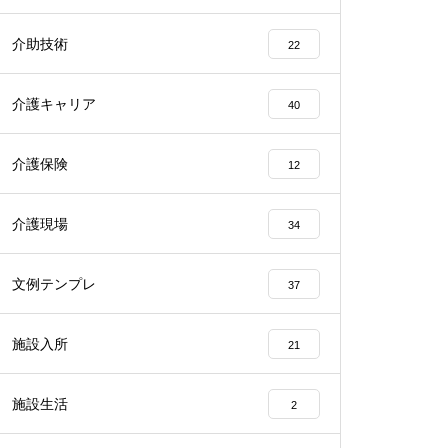
介助技術
22
介護キャリア
40
介護保険
12
介護現場
34
文例テンプレ
37
施設入所
21
施設生活
2