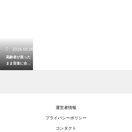
2026.08.06
高齢者が座った
まま音楽に合わ
せてできる体
操！転倒を防ぐ
安全な運動
2026.08.05
運営者情報
福祉の仕事で役
プライバシーポリシー
立つ目標の書き
方の例！キャリ
コンタクト
アアップを目指