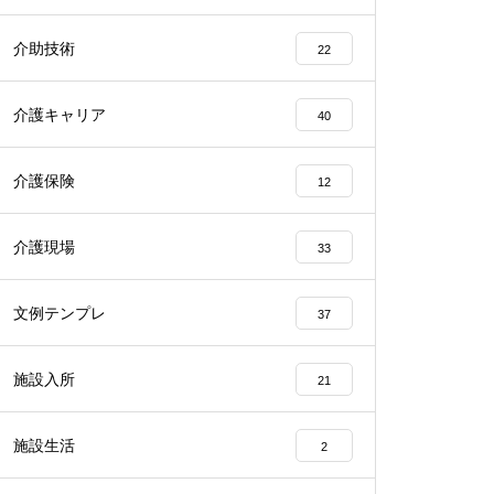
介助技術
22
介護キャリア
40
介護保険
12
介護現場
33
文例テンプレ
37
施設入所
21
施設生活
2