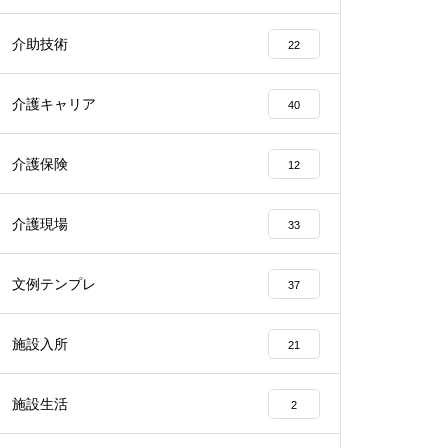
介助技術
22
介護キャリア
40
介護保険
12
介護現場
33
文例テンプレ
37
施設入所
21
施設生活
2