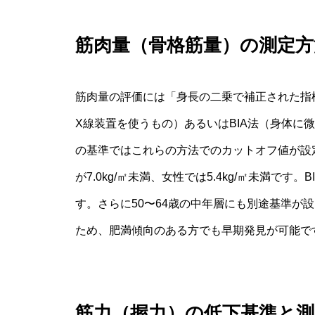
筋肉量（骨格筋量）の測定方
筋肉量の評価には「身長の二乗で補正された指
X線装置を使うもの）あるいはBIA法（身体に
の基準ではこれらの方法でのカットオフ値が設定
が7.0kg/㎡未満、女性では5.4kg/㎡未満です
す。さらに50〜64歳の中年層にも別途基準が
ため、肥満傾向のある方でも早期発見が可能で
筋力（握力）の低下基準と