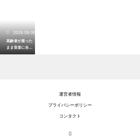
2026.08.06
高齢者が座った
まま音楽に合わ
せてできる体
操！転倒を防ぐ
安全な運動
2026.08.05
運営者情報
福祉の仕事で役
プライバシーポリシー
立つ目標の書き
方の例！キャリ
コンタクト
アアップを目指
す術