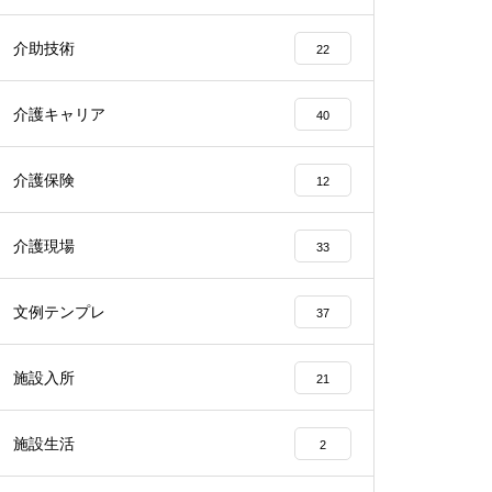
介助技術
22
介護キャリア
40
介護保険
12
介護現場
33
文例テンプレ
37
施設入所
21
施設生活
2