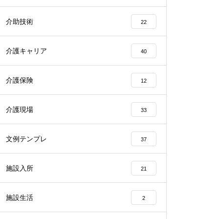
介助技術
22
介護キャリア
40
介護保険
12
介護現場
33
文例テンプレ
37
施設入所
21
施設生活
2