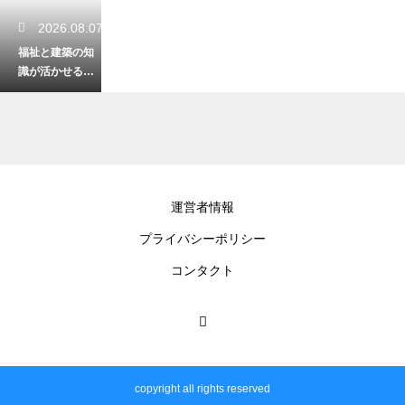
2026.08.07
福祉と建築の知
識が活かせる資
格！バリアフリ
ーの住まいの専
門家
2026.08.06
運営者情報
高齢者が座った
プライバシーポリシー
まま音楽に合わ
せてできる体
コンタクト
操！転倒を防ぐ
安全な運動
2026.08.05
福祉の仕事で役
copyright all rights reserved
立つ目標の書き