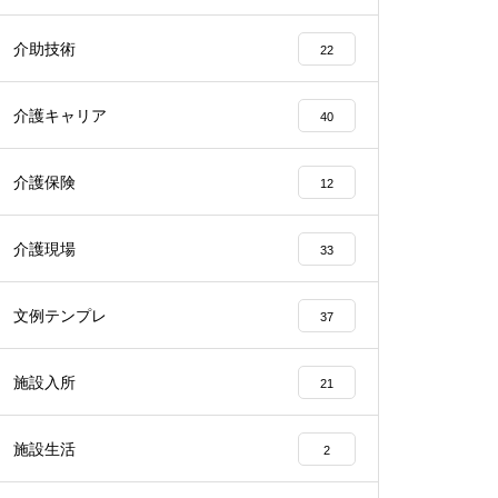
介助技術
22
介護キャリア
40
介護保険
12
介護現場
33
文例テンプレ
37
施設入所
21
施設生活
2