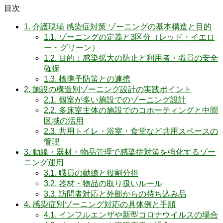
目次
1.
介護現場 感染症対策 ゾーニングの基本構造と目的
1.1.
ゾーニングの定義と3区分（レッド・イエロ
ー・グリーン）
1.2.
目的：感染拡大の防止と利用者・職員の安全
確保
1.3.
標準予防策との連携
2.
施設の構造別ゾーニング設計の実践ポイント
2.1.
個室が多い施設でのゾーニング設計
2.2.
多床室主体の施設でのコホーティングと中間
区域の活用
2.3.
共用トイレ・浴室・食堂など共用スペースの
管理
3.
動線・器材・物品管理で感染症対策を強化するゾー
ニング運用
3.1.
職員の動線と役割分担
3.2.
器材・物品の取り扱いルール
3.3.
訪問者対応と外部からの持ち込み品
4.
感染症別ゾーニング対応の具体例と手順
4.1.
インフルエンザや新型コロナウイルスの場合