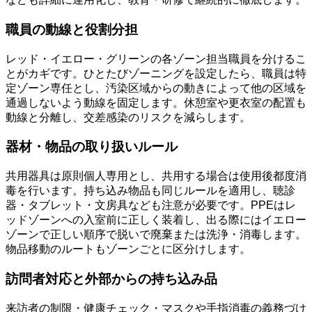
職員の動線と役割分担
レッド・イエロー・グリーンの各ゾーン担当職員を分けるこ
とがカギです。ひとたびゾーニングを設定したら、職員は特
定ゾーン専任とし、汚染区域からの動きによって他の区域を
通過しないよう動線を固定します。休憩室や更衣室の配置も
動線と分離し、交差感染のリスクを減らします。
器材・物品の取り扱いルール
共用器具は原則個人専用とし、共用する場合は使用後都度消
毒を行います。持ち込み物品も同じルールを適用し、聴診
器・タブレット・文房具なども注意が必要です。PPEはレ
ッドゾーンへの入室前に正しく装着し、出る際にはイエロー
ゾーンで正しい順序で脱いで廃棄または洗浄・消毒します。
物品移動のルートもゾーンごとに区分けします。
訪問者対応と外部からの持ち込み品
来訪者の制限・健康チェック・マスクや手指消毒の義務づけ