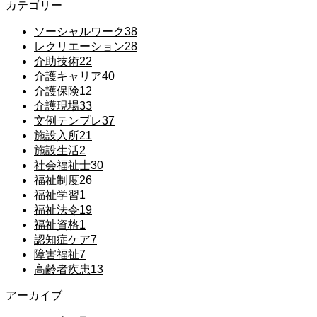
カテゴリー
ソーシャルワーク
38
レクリエーション
28
介助技術
22
介護キャリア
40
介護保険
12
介護現場
33
文例テンプレ
37
施設入所
21
施設生活
2
社会福祉士
30
福祉制度
26
福祉学習
1
福祉法令
19
福祉資格
1
認知症ケア
7
障害福祉
7
高齢者疾患
13
アーカイブ