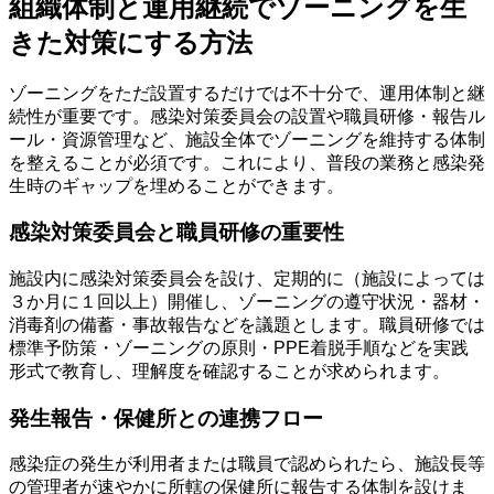
組織体制と運用継続でゾーニングを生
きた対策にする方法
ゾーニングをただ設置するだけでは不十分で、運用体制と継
続性が重要です。感染対策委員会の設置や職員研修・報告ル
ール・資源管理など、施設全体でゾーニングを維持する体制
を整えることが必須です。これにより、普段の業務と感染発
生時のギャップを埋めることができます。
感染対策委員会と職員研修の重要性
施設内に感染対策委員会を設け、定期的に（施設によっては
３か月に１回以上）開催し、ゾーニングの遵守状況・器材・
消毒剤の備蓄・事故報告などを議題とします。職員研修では
標準予防策・ゾーニングの原則・PPE着脱手順などを実践
形式で教育し、理解度を確認することが求められます。
発生報告・保健所との連携フロー
感染症の発生が利用者または職員で認められたら、施設長等
の管理者が速やかに所轄の保健所に報告する体制を設けま