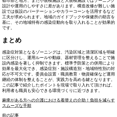
都市部と地方、また小規模施設と大規模施設ではゾーニング
設計や運用のしやすさに差があります。構造改修が難しい施
設では仮設のパーテーションやカラーコーンを活用するなど
工夫が求められます。地域のガイドブックや保健所の助言を
基に、その地域特有の感染症動向を取り入れることが効果的
です。
まとめ
感染症対策となるゾーニングは、汚染区域と清潔区域を明確
に区分けし、運用ルールや動線、器材管理を整えることで施
設内感染を著しく抑制できます。標準予防策との併用により
効果を最大化でき、感染症別・施設構造別・地域特性別の対
応が不可欠です。委員会設置・職員教育・物資確保など運用
継続の体制を整えることが、実践力を高める鍵となります。
この記事で紹介したポイントを現場で取り入れて頂ければ、
利用者も職員も安心できる環境づくりに近づきます。
麻痺がある方への介護における着替えの介助！負担を減らす
スムーズな手順
前の記事