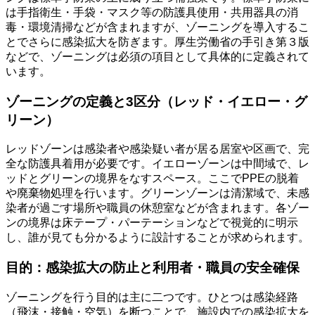
は手指衛生・手袋・マスク等の防護具使用・共用器具の消
毒・環境清掃などが含まれますが、ゾーニングを導入するこ
とでさらに感染拡大を防ぎます。厚生労働省の手引き第３版
などで、ゾーニングは必須の項目として具体的に定義されて
います。
ゾーニングの定義と3区分（レッド・イエロー・グ
リーン）
レッドゾーンは感染者や感染疑い者が居る居室や区画で、完
全な防護具着用が必要です。イエローゾーンは中間域で、レ
ッドとグリーンの境界をなすスペース。ここでPPEの脱着
や廃棄物処理を行います。グリーンゾーンは清潔域で、未感
染者が過ごす場所や職員の休憩室などが含まれます。各ゾー
ンの境界は床テープ・パーテーションなどで視覚的に明示
し、誰が見ても分かるように設計することが求められます。
目的：感染拡大の防止と利用者・職員の安全確保
ゾーニングを行う目的は主に二つです。ひとつは感染経路
（飛沫・接触・空気）を断つことで、施設内での感染拡大を