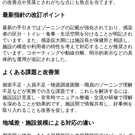
の改善点や見落とされがちな点にも焦点を当てます。
最新指針の改訂ポイント
最新の手引きではゾーニングの記載が強化されており、感染
者の区分・トイレ・食事・生活空間を分けることが明記され
ています。また、感染拡大期には施設長が保健所と相談し、
施設の構造や利用者の特性を考えて対応することが推奨され
ています。コホーティングや動線分離、明示的表示などの具
体的な運用が追記されました。
よくある課題と改善策
個室不足・人員不足・物資調達困難・職員のゾーニング理解
不足などが実務での主な課題です。これらを解決するには、
施設設計見直し・非常時マニュアル整備・交流や研修で理解
を深めることが効果的です。施設間で情報共有し、好事例を
取り入れることも改善を促します。
地域差・施設規模による対応の違い