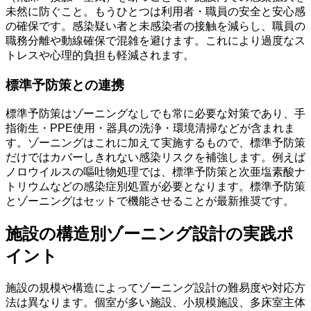
未然に防ぐこと。もうひとつは利用者・職員の安全と安心感
の確保です。感染疑い者と未感染者の接触を減らし、職員の
職務分離や動線確保で混雑を避けます。これにより過度なス
トレスや心理的負担も軽減されます。
標準予防策との連携
標準予防策はゾーニングなしでも常に必要な対策であり、手
指衛生・PPE使用・器具の洗浄・環境清掃などが含まれま
す。ゾーニングはこれに加えて実施するもので、標準予防策
だけではカバーしきれない感染リスクを補強します。例えば
ノロウイルスの嘔吐物処理では、標準予防策と次亜塩素酸ナ
トリウムなどの感染症別処置が必要となります。標準予防策
とゾーニングはセットで機能させることが最新推奨です。
施設の構造別ゾーニング設計の実践ポ
イント
施設の規模や構造によってゾーニング設計の難易度や対応方
法は異なります。個室が多い施設、小規模施設、多床室主体