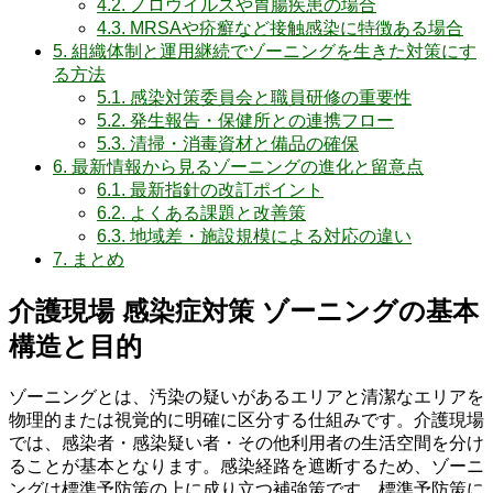
4.2.
ノロウイルスや胃腸疾患の場合
4.3.
MRSAや疥癬など接触感染に特徴ある場合
5.
組織体制と運用継続でゾーニングを生きた対策にす
る方法
5.1.
感染対策委員会と職員研修の重要性
5.2.
発生報告・保健所との連携フロー
5.3.
清掃・消毒資材と備品の確保
6.
最新情報から見るゾーニングの進化と留意点
6.1.
最新指針の改訂ポイント
6.2.
よくある課題と改善策
6.3.
地域差・施設規模による対応の違い
7.
まとめ
介護現場 感染症対策 ゾーニングの基本
構造と目的
ゾーニングとは、汚染の疑いがあるエリアと清潔なエリアを
物理的または視覚的に明確に区分する仕組みです。介護現場
では、感染者・感染疑い者・その他利用者の生活空間を分け
ることが基本となります。感染経路を遮断するため、ゾーニ
ングは標準予防策の上に成り立つ補強策です。標準予防策に