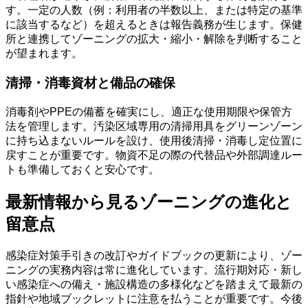
す。一定の人数（例：利用者の半数以上、または特定の基準
に該当するなど）を超えるときは報告義務が生じます。保健
所と連携してゾーニングの拡大・縮小・解除を判断すること
が望まれます。
清掃・消毒資材と備品の確保
消毒剤やPPEの備蓄を確実にし、適正な使用期限や保管方
法を管理します。汚染区域専用の清掃用具をグリーンゾーン
に持ち込まないルールを設け、使用後清掃・消毒し定位置に
戻すことが重要です。物資不足の際の代替品や外部調達ルー
トも準備しておくと安心です。
最新情報から見るゾーニングの進化と
留意点
感染症対策手引きの改訂やガイドブックの更新により、ゾー
ニングの実務内容は常に進化しています。流行期対応・新し
い感染症への備え・施設構造の多様化などを踏まえて最新の
指針や地域ブックレットに注意を払うことが重要です。今後