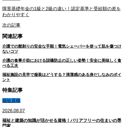
障害基礎年金の1級と2級の違い！認定基準と受給額の差を
わかりやすく
次の記事
関連記事
介護での髭剃りの安全な手順！電気シェーバーを使って肌を傷つけ
ないコツ
介護の食事介助における誤嚥防止の正しい姿勢！安全に美味しく食
べる工夫
福祉施設の見学で服装はどうする？清潔感のある身だしなみのポイ
ント
特集記事
福祉資格
2026.08.07
福祉と建築の知識が活かせる資格！バリアフリーの住まいの専
門家