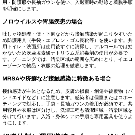
用・防護服や長袖ガウンを使い、入退室時の動線と着脱手順
を明確にします。
ノロウイルスや胃腸疾患の場合
吐しゃ物処理・便・下痢などから接触感染が起こりやすいた
め防護用具（手袋・エプロン・ゴム長靴等）を使います。共
用トイレ・洗面所は使用後すぐに清掃し、アルコールでは効
かないため次亜塩素酸ナトリウム系消毒剤の使用が必要で
す。ゾーニングでは、汚染区域の範囲を広めにとり、イエロ
ーゾーンで物品・衣服の処理を徹底します。
MRSAや疥癬など接触感染に特徴ある場合
接触感染が主体となるため、皮膚の損傷・創傷や被覆物（バ
ンドエイドなど）に注意します。感染者は個室またはコホー
ティングで対応し、手袋・長袖ガウンの着用が必須です。共
用寝具や衣服は区分けし、洗濯工程も清潔区域・汚染区域を
分けて行います。入浴・身体ケアの手順も専用器具を使うよ
うにします。