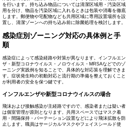
を行います。持ち込み物品については清潔区域用・汚染区域
用を分け、物品を汚染区域に入れるときは包装や消毒を徹底
します。郵便物や宅配物なども共用区域に専用設置場所を設
置し、清潔ゾーンへの持ち込み前に除菌処理を検討します。
感染症別ゾーニング対応の具体例と手
順
感染症によって感染経路や対策が異なります。インフルエン
ザ・新型コロナウイルス・ノロウイルス・MRSAなどでのゾ
ーニング実践例を知ることで、具体的な対応策を理解できま
す。症状発生時の初動対応と流行期の準備を整えておくこと
が利用者の安全を保つ鍵です。
インフルエンザや新型コロナウイルスの場合
飛沫および接触感染が主経路ですので、感染者または疑い者
は個室管理が原則となります。共用スペースではマスク着
用・間隔保持・パーテーション設置などにより飛沫拡散を防
止します。職員はサージカルマスクやフェイスシールド使