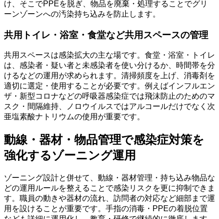
け、そこでPPEを脱ぎ、物品を廃棄・処理することでグリ
ーンゾーンへの汚染持ち込みを防止します。
共用トイレ・浴室・食堂など共用スペースの管理
共用スペースは感染拡大の主な場です。食堂・浴室・トイレ
は、感染者・疑い者と未感染者を使い分けるか、時間帯を分
けるなどの運用が求められます。清掃頻度を上げ、消毒剤を
適切に選定・使用することが必要です。例えばインフルエン
ザ・新型コロナなどの呼吸器感染症では飛沫防止のためのマ
スク・間隔維持、ノロウイルスではアルコールだけでなく次
亜塩素酸ナトリウムの使用が重要です。
動線・器材・物品管理で感染症対策を
強化するゾーニング運用
ゾーニング設計と併せて、動線・器材管理・持ち込み物品な
どの運用ルールを整えることで感染リスクを更に抑制できま
す。職員の動きや器材の流れ、訪問者の対応など細部まで運
用を設けることが重要です。手指の消毒・PPEの着脱位置
なども詳細に運用化し、教育・研修で継続的に徹底します。