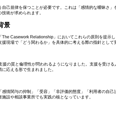
う自己規律を保つことが必要です。これは「感情的な曖昧さ」
つ技術が求められます。
背景
年に「The Casework Relationship」においてこれら
支援現場で「どう関わるか」を具体的に考える際の指針として
、支援の質と倫理性が問われるようになりました。支援を受ける
請に応える形で生まれました。
「感情関与の抑制」「受容」「非評価的態度」「利用者の自己
者施設や相談事業所でも実践の核となっています。