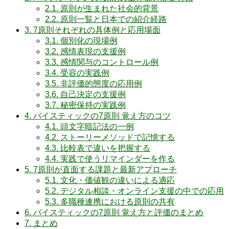
2.1.
原則が生まれた社会的背景
2.2.
原則一覧と日本での紹介経路
3.
7原則それぞれの具体例と応用場面
3.1.
個別化の現場例
3.2.
感情表現の支援例
3.3.
感情関与のコントロール例
3.4.
受容の実践例
3.5.
非評価的態度の応用例
3.6.
自己決定の支援例
3.7.
秘密保持の実践例
4.
バイスティックの7原則 覚え方のコツ
4.1.
頭文字暗記法の一例
4.2.
ストーリーメソッドで記憶する
4.3.
比較表で違いを把握する
4.4.
実践で使うリマインダーを作る
5.
7原則が直面する課題と最新アプローチ
5.1.
文化・価値観の違いによる適応
5.2.
デジタル相談・オンライン支援の中での応用
5.3.
多職種連携における原則の共有
6.
バイスティックの7原則 覚え方と評価のまとめ
7.
まとめ