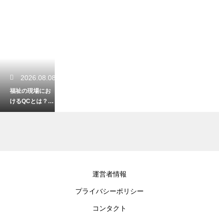
2026.08.08
福祉の現場にお
けるQCとは？業
務改善に繋がる
活動の事例紹介
2026.08.07
運営者情報
福祉と建築の知
プライバシーポリシー
識が活かせる資
格！バリアフリ
コンタクト
ーの住まいの専