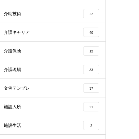
介助技術
22
介護キャリア
40
介護保険
12
介護現場
33
文例テンプレ
37
施設入所
21
施設生活
2