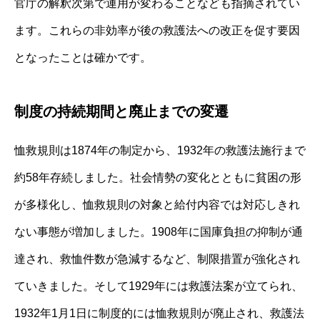
官庁の解釈次第で運用が変わることなども指摘されてい
ます。これらの非効率が後の救護法への改正を促す要因
となったことは確かです。
制度の持続期間と廃止までの変遷
恤救規則は1874年の制定から、1932年の救護法施行まで
約58年存続しました。社会情勢の変化とともに貧困の形
が多様化し、恤救規則の対象と給付内容では対応しきれ
ない事態が増加しました。1908年に国庫負担の抑制が通
達され、救恤件数が急減するなど、制限措置が強化され
ていきました。そして1929年には救護法案が立てられ、
1932年1月1日に制度的には恤救規則が廃止され、救護法