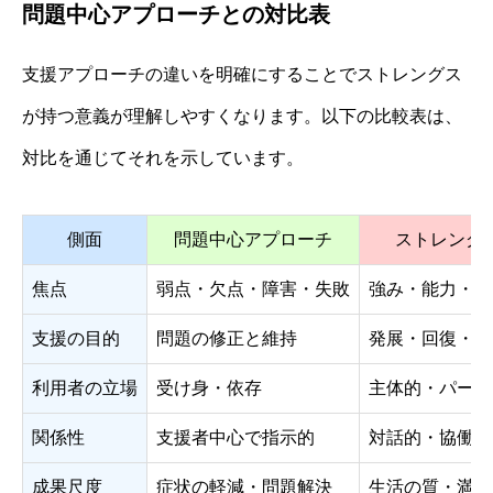
問題中心アプローチとの対比表
支援アプローチの違いを明確にすることでストレングス
が持つ意義が理解しやすくなります。以下の比較表は、
対比を通じてそれを示しています。
側面
問題中心アプローチ
ストレング
焦点
弱点・欠点・障害・失敗
強み・能力・希
支援の目的
問題の修正と維持
発展・回復・自
利用者の立場
受け身・依存
主体的・パート
関係性
支援者中心で指示的
対話的・協働的
成果尺度
症状の軽減・問題解決
生活の質・満足