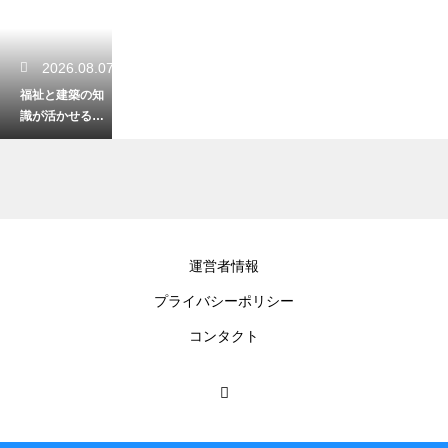
2026.08.07
福祉と建築の知
識が活かせる資
格！バリアフリ
ーの住まいの専
門家
2026.08.06
運営者情報
高齢者が座った
プライバシーポリシー
まま音楽に合わ
せてできる体
コンタクト
操！転倒を防ぐ
安全な運動
2026.08.05