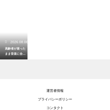
2026.08.06
高齢者が座った
まま音楽に合わ
せてできる体
操！転倒を防ぐ
安全な運動
2026.08.05
運営者情報
福祉の仕事で役
プライバシーポリシー
立つ目標の書き
方の例！キャリ
コンタクト
アアップを目指