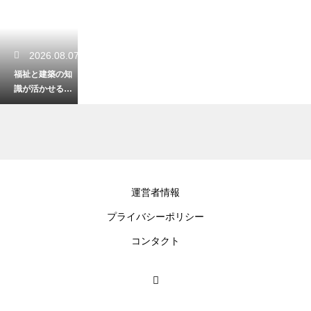
2026.08.07
福祉と建築の知
識が活かせる資
格！バリアフリ
ーの住まいの専
門家
2026.08.06
運営者情報
高齢者が座った
プライバシーポリシー
まま音楽に合わ
せてできる体
コンタクト
操！転倒を防ぐ
安全な運動
2026.08.05