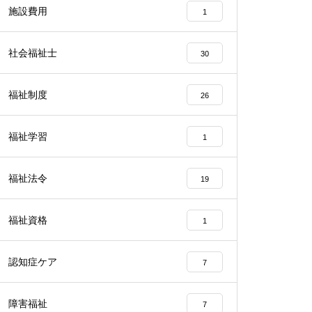
施設費用
1
社会福祉士
30
福祉制度
26
福祉学習
1
福祉法令
19
福祉資格
1
認知症ケア
7
障害福祉
7