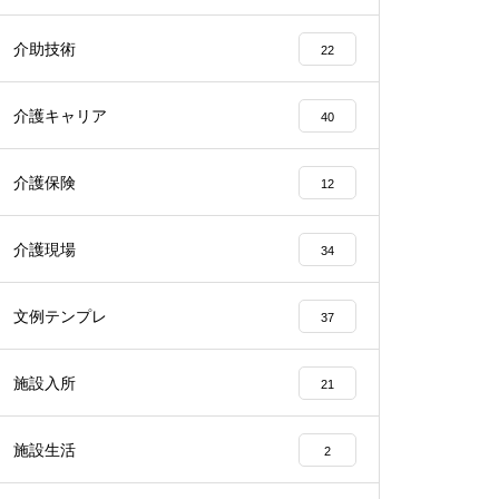
介助技術
22
介護キャリア
40
介護保険
12
介護現場
34
文例テンプレ
37
施設入所
21
施設生活
2