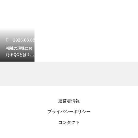
2026.08.08
福祉の現場にお
けるQCとは？業
務改善に繋がる
活動の事例紹介
2026.08.07
運営者情報
福祉と建築の知
プライバシーポリシー
識が活かせる資
格！バリアフリ
コンタクト
ーの住まいの専
門家