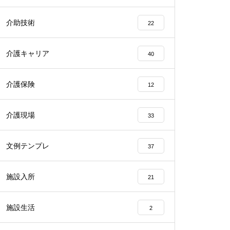
介助技術
22
介護キャリア
40
介護保険
12
介護現場
33
文例テンプレ
37
施設入所
21
施設生活
2